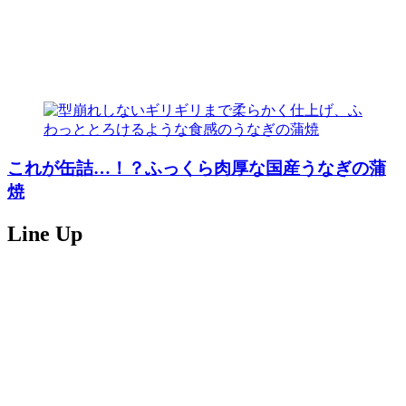
これが缶詰…！？ふっくら肉厚な国産うなぎの蒲
焼
Line Up