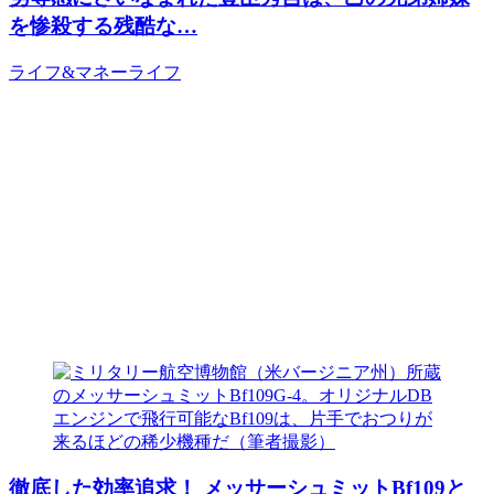
を惨殺する残酷な…
ライフ&マネー
ライフ
徹底した効率追求！ メッサーシュミットBf109と