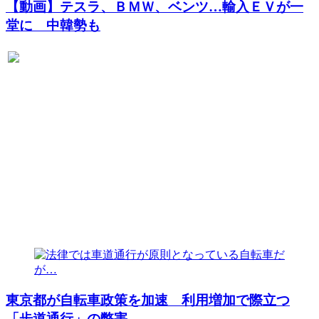
【動画】テスラ、ＢＭＷ、ベンツ…輸入ＥＶが一
堂に 中韓勢も
東京都が自転車政策を加速 利用増加で際立つ
「歩道通行」の弊害