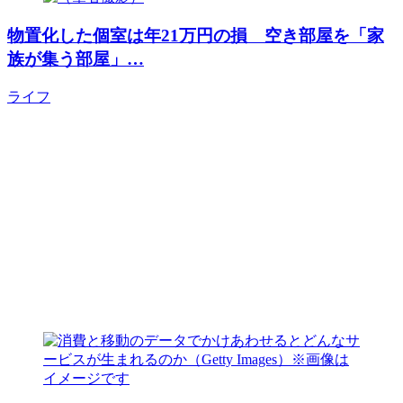
物置化した個室は年21万円の損 空き部屋を「家
族が集う部屋」…
ライフ