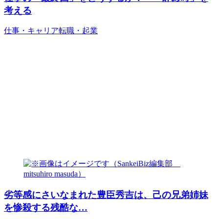
考える
仕事・キャリア
転職・起業
劣等感にさいなまれた豊臣秀吉は、己の兄弟姉妹
を惨殺する残酷な…