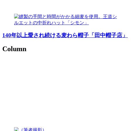
140年以上愛され続ける麦わら帽子「田中帽子店」
Column