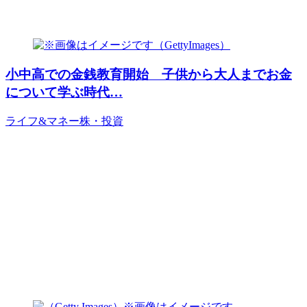
小中高での金銭教育開始 子供から大人までお金
について学ぶ時代…
ライフ&マネー
株・投資