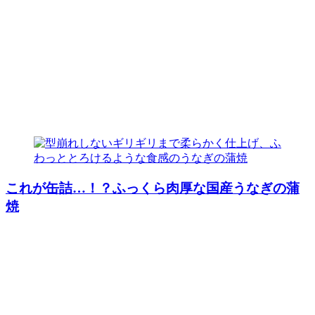
これが缶詰…！？ふっくら肉厚な国産うなぎの蒲
焼