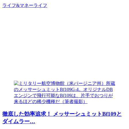
ライフ&マネー
ライフ
徹底した効率追求！ メッサーシュミットBf109と
ダイムラー…