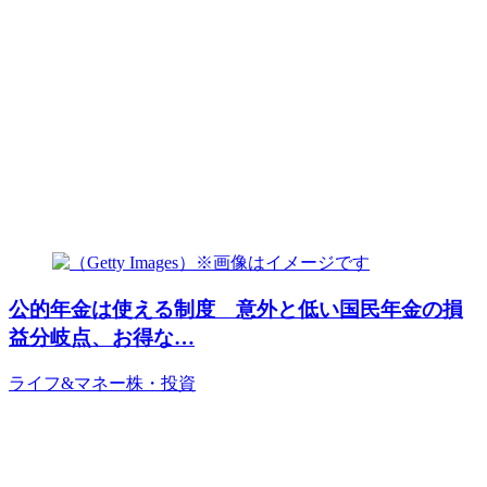
公的年金は使える制度 意外と低い国民年金の損
益分岐点、お得な…
ライフ&マネー
株・投資