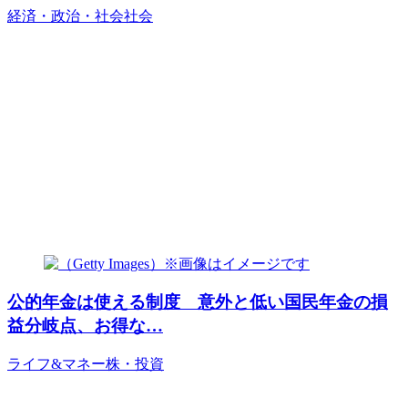
経済・政治・社会
社会
公的年金は使える制度 意外と低い国民年金の損
益分岐点、お得な…
ライフ&マネー
株・投資