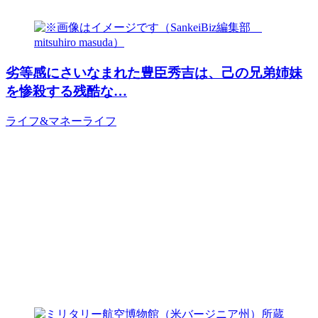
劣等感にさいなまれた豊臣秀吉は、己の兄弟姉妹
を惨殺する残酷な…
ライフ&マネー
ライフ