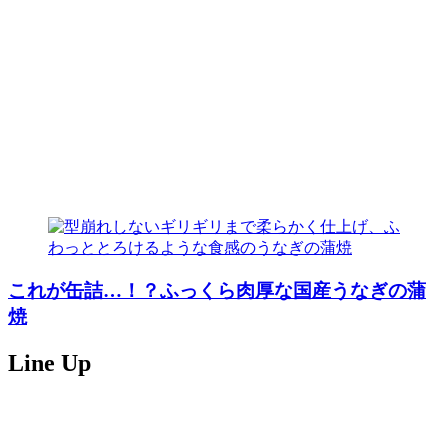
これが缶詰…！？ふっくら肉厚な国産うなぎの蒲
焼
Line Up