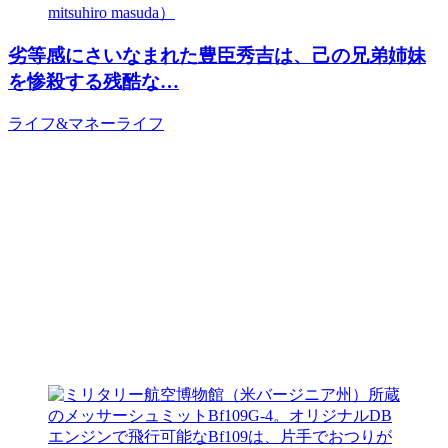
劣等感にさいなまれた豊臣秀吉は、己の兄弟姉妹
を惨殺する残酷な…
ライフ&マネー
ライフ