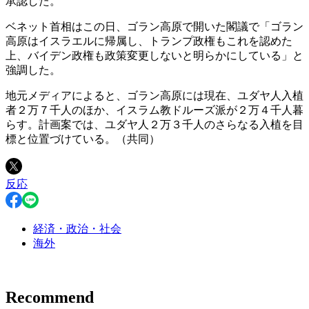
承認した。
ベネット首相はこの日、ゴラン高原で開いた閣議で「ゴラン
高原はイスラエルに帰属し、トランプ政権もこれを認めた
上、バイデン政権も政策変更しないと明らかにしている」と
強調した。
地元メディアによると、ゴラン高原には現在、ユダヤ人入植
者２万７千人のほか、イスラム教ドルーズ派が２万４千人暮
らす。計画案では、ユダヤ人２万３千人のさらなる入植を目
標と位置づけている。（共同）
反応
経済・政治・社会
海外
Recommend