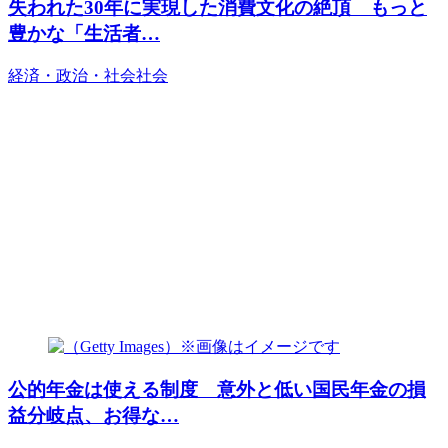
失われた30年に実現した消費文化の絶頂 もっと
豊かな「生活者…
経済・政治・社会
社会
公的年金は使える制度 意外と低い国民年金の損
益分岐点、お得な…