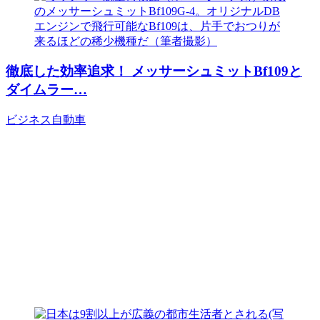
徹底した効率追求！ メッサーシュミットBf109と
ダイムラー…
ビジネス
自動車