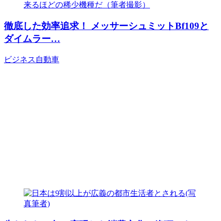
徹底した効率追求！ メッサーシュミットBf109と
ダイムラー…
ビジネス
自動車