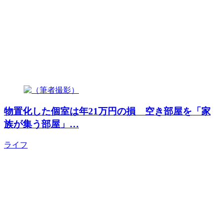
物置化した個室は年21万円の損 空き部屋を「家
族が集う部屋」…
ライフ