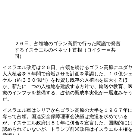
２６日、占領地のゴラン高原で行った閣議で発言
するイスラエルのベネット首相（ロイター＝共
同）
イスラエル政府は２６日、占領を続けるゴラン高原にユダヤ
人入植者を５年間で倍増させる計画を承認した。１０億シェ
ケル（約３６０億円）を投資し既存の入植地を拡大するほ
か、新たに二つの入植地を建設する方針で、輸送や教育、医
療のインフラを整備する。占領の既成事実化が一層進みそう
だ。
イスラエル軍はシリアからゴラン高原の大半を１９６７年に
奪って占領。国連安全保障理事会決議は撤退を求めている
が、イスラエル政府は８１年に併合を宣言した。国際的には
認められていないが、トランプ前米政権はイスラエル主権を