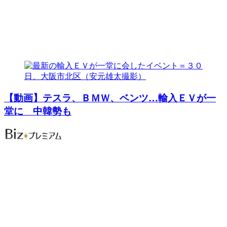
【動画】テスラ、ＢＭＷ、ベンツ…輸入ＥＶが一
堂に 中韓勢も