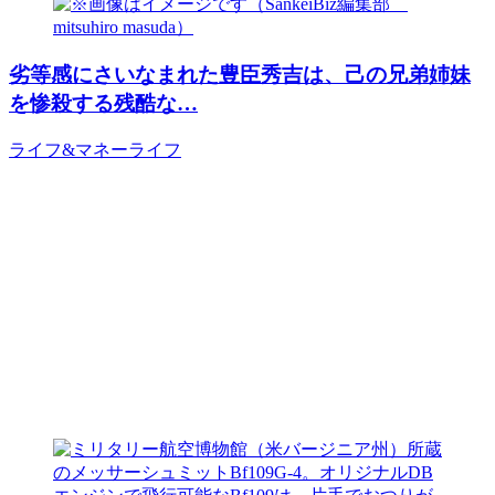
劣等感にさいなまれた豊臣秀吉は、己の兄弟姉妹
を惨殺する残酷な…
ライフ&マネー
ライフ