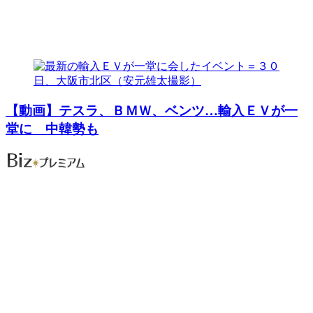
【動画】テスラ、ＢＭＷ、ベンツ…輸入ＥＶが一
堂に 中韓勢も