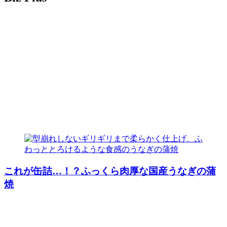
これが缶詰…！？ふっくら肉厚な国産うなぎの蒲
焼