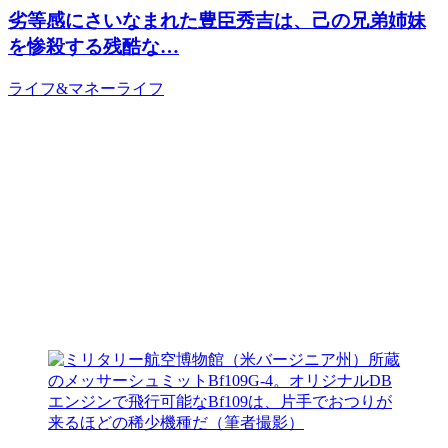
劣等感にさいなまれた豊臣秀吉は、己の兄弟姉妹
を惨殺する残酷な…
ライフ&マネー
ライフ