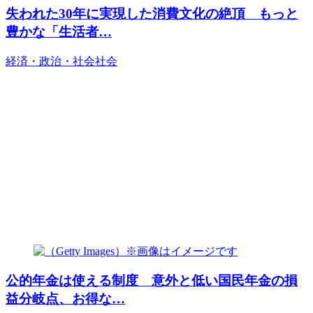
失われた30年に実現した消費文化の絶頂 もっと
豊かな「生活者…
経済・政治・社会
社会
公的年金は使える制度 意外と低い国民年金の損
益分岐点、お得な…