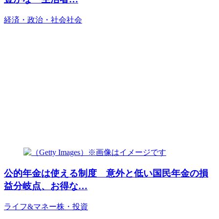
経済・政治・社会
社会
公的年金は使える制度 意外と低い国民年金の損
益分岐点、お得な…
ライフ&マネー
株・投資