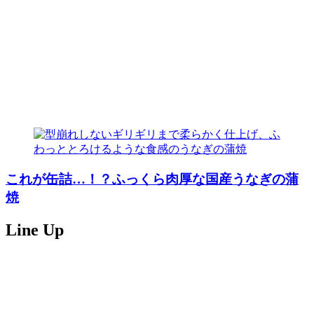
これが缶詰…！？ふっくら肉厚な国産うなぎの蒲
焼
Line Up