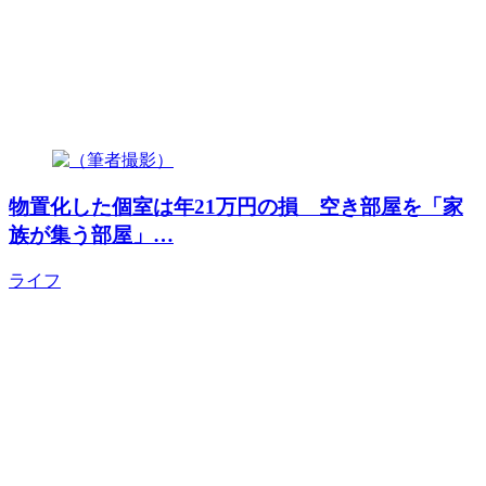
物置化した個室は年21万円の損 空き部屋を「家
族が集う部屋」…
ライフ