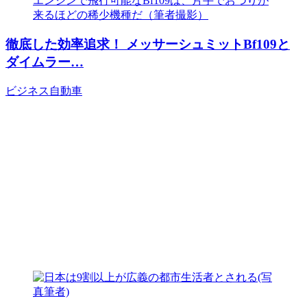
徹底した効率追求！ メッサーシュミットBf109と
ダイムラー…
ビジネス
自動車