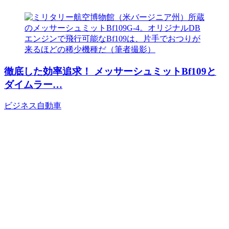
徹底した効率追求！ メッサーシュミットBf109と
ダイムラー…
ビジネス
自動車