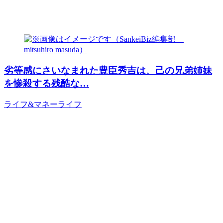
劣等感にさいなまれた豊臣秀吉は、己の兄弟姉妹
を惨殺する残酷な…
ライフ&マネー
ライフ