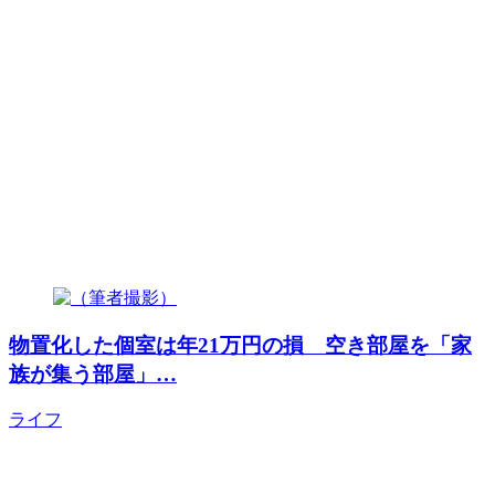
物置化した個室は年21万円の損 空き部屋を「家
族が集う部屋」…
ライフ