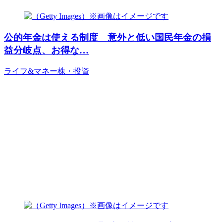
公的年金は使える制度 意外と低い国民年金の損
益分岐点、お得な…
ライフ&マネー
株・投資