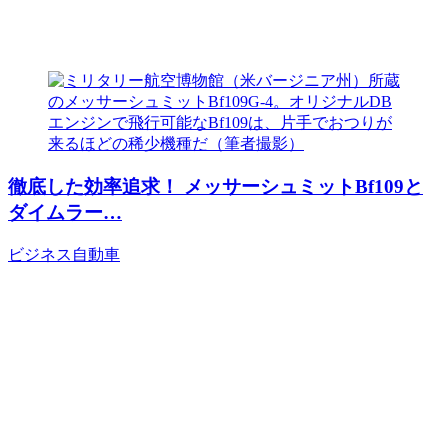
徹底した効率追求！ メッサーシュミットBf109と
ダイムラー…
ビジネス
自動車