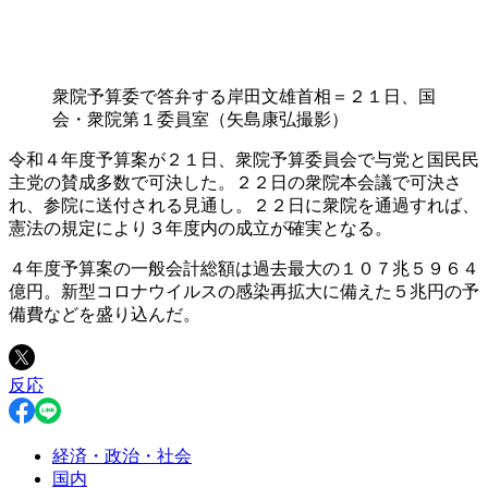
衆院予算委で答弁する岸田文雄首相＝２１日、国
会・衆院第１委員室（矢島康弘撮影）
令和４年度予算案が２１日、衆院予算委員会で与党と国民民
主党の賛成多数で可決した。２２日の衆院本会議で可決さ
れ、参院に送付される見通し。２２日に衆院を通過すれば、
憲法の規定により３年度内の成立が確実となる。
４年度予算案の一般会計総額は過去最大の１０７兆５９６４
億円。新型コロナウイルスの感染再拡大に備えた５兆円の予
備費などを盛り込んだ。
反応
経済・政治・社会
国内