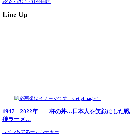
経済・政治・社会
国内
Line Up
1947―2022年 一杯の丼…日本人を笑顔にした戦
後ラーメ…
ライフ&マネー
カルチャー