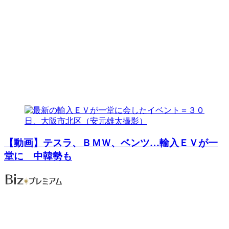
【動画】テスラ、ＢＭＷ、ベンツ…輸入ＥＶが一
堂に 中韓勢も