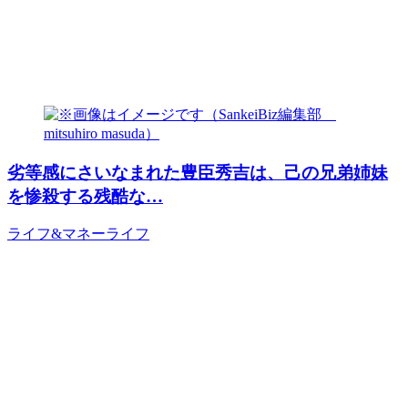
劣等感にさいなまれた豊臣秀吉は、己の兄弟姉妹
を惨殺する残酷な…
ライフ&マネー
ライフ