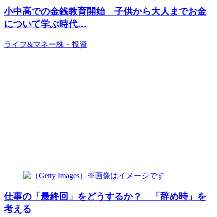
小中高での金銭教育開始 子供から大人までお金
について学ぶ時代…
ライフ&マネー
株・投資
仕事の「最終回」をどうするか？ 「辞め時」を
考える