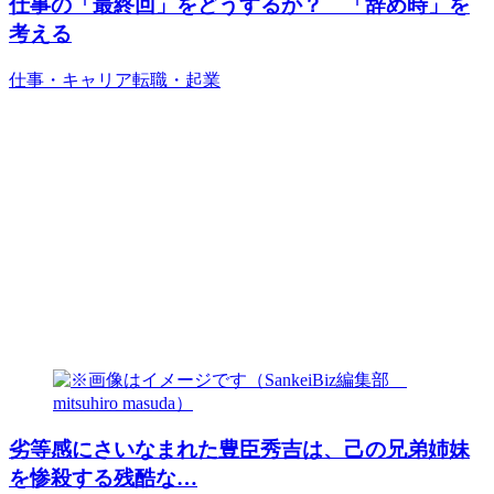
仕事の「最終回」をどうするか？ 「辞め時」を
考える
仕事・キャリア
転職・起業
劣等感にさいなまれた豊臣秀吉は、己の兄弟姉妹
を惨殺する残酷な…