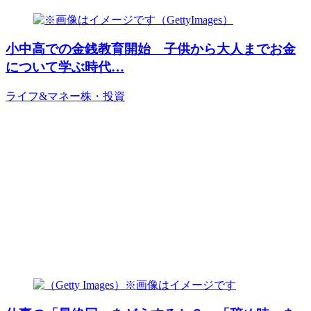
小中高での金銭教育開始 子供から大人までお金
について学ぶ時代…
ライフ&マネー
株・投資