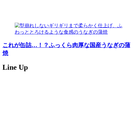
これが缶詰…！？ふっくら肉厚な国産うなぎの蒲
焼
Line Up