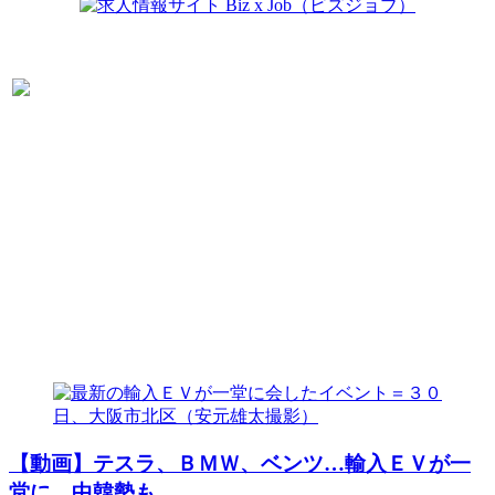
【動画】テスラ、ＢＭＷ、ベンツ…輸入ＥＶが一
堂に 中韓勢も