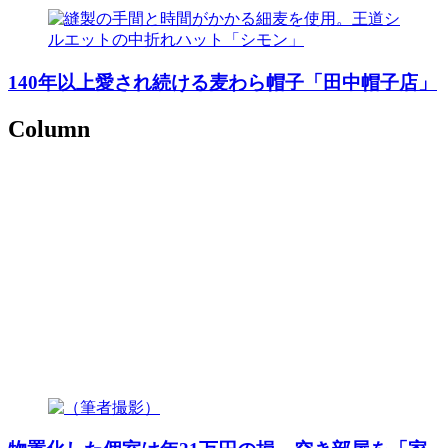
140年以上愛され続ける麦わら帽子「田中帽子店」
Column