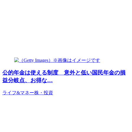
公的年金は使える制度 意外と低い国民年金の損
益分岐点、お得な…
ライフ&マネー
株・投資