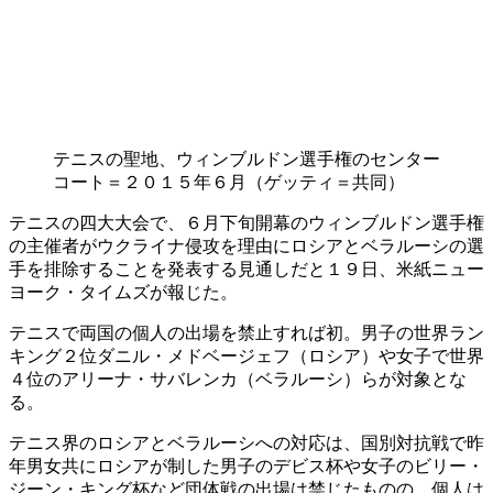
テニスの聖地、ウィンブルドン選手権のセンター
コート＝２０１５年６月（ゲッティ＝共同）
テニスの四大大会で、６月下旬開幕のウィンブルドン選手権
の主催者がウクライナ侵攻を理由にロシアとベラルーシの選
手を排除することを発表する見通しだと１９日、米紙ニュー
ヨーク・タイムズが報じた。
テニスで両国の個人の出場を禁止すれば初。男子の世界ラン
キング２位ダニル・メドベージェフ（ロシア）や女子で世界
４位のアリーナ・サバレンカ（ベラルーシ）らが対象とな
る。
テニス界のロシアとベラルーシへの対応は、国別対抗戦で昨
年男女共にロシアが制した男子のデビス杯や女子のビリー・
ジーン・キング杯など団体戦の出場は禁じたものの、個人は