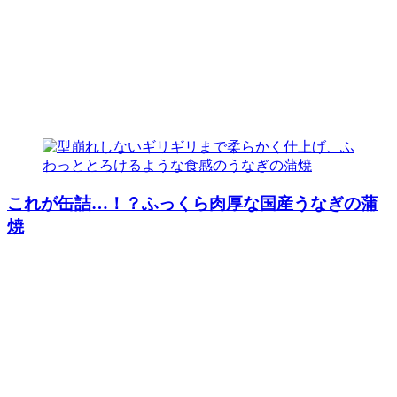
これが缶詰…！？ふっくら肉厚な国産うなぎの蒲
焼