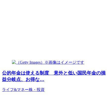
公的年金は使える制度 意外と低い国民年金の損
益分岐点、お得な…
ライフ&マネー
株・投資