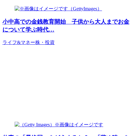
小中高での金銭教育開始 子供から大人までお金
について学ぶ時代…
ライフ&マネー
株・投資