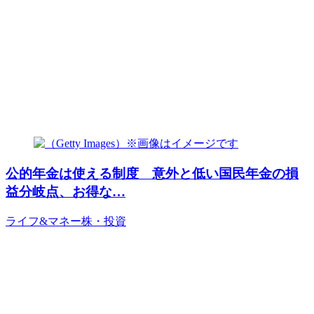
公的年金は使える制度 意外と低い国民年金の損
益分岐点、お得な…
ライフ&マネー
株・投資