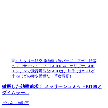
徹底した効率追求！ メッサーシュミットBf109と
ダイムラー…
ビジネス
自動車