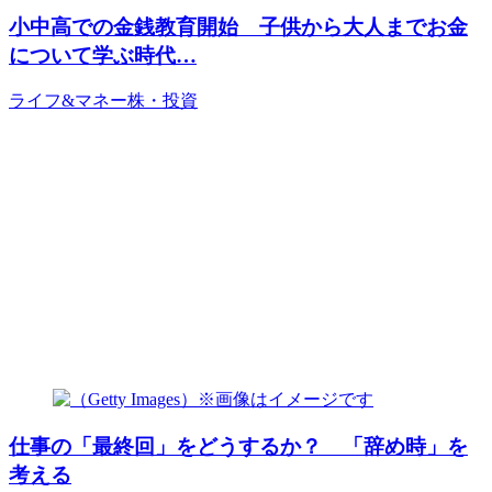
小中高での金銭教育開始 子供から大人までお金
について学ぶ時代…
ライフ&マネー
株・投資
仕事の「最終回」をどうするか？ 「辞め時」を
考える