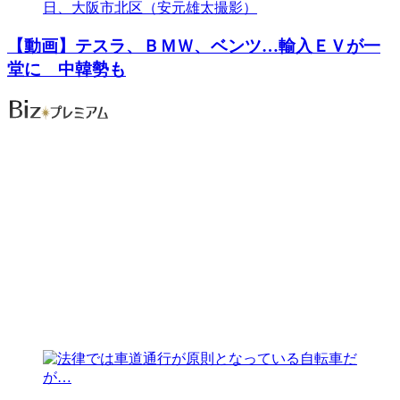
【動画】テスラ、ＢＭＷ、ベンツ…輸入ＥＶが一
堂に 中韓勢も