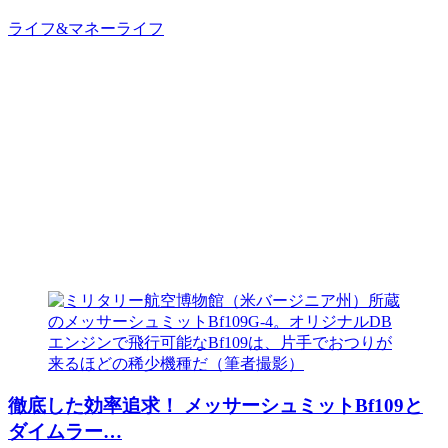
ライフ&マネー
ライフ
徹底した効率追求！ メッサーシュミットBf109と
ダイムラー…