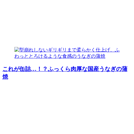
これが缶詰…！？ふっくら肉厚な国産うなぎの蒲
焼