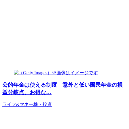
公的年金は使える制度 意外と低い国民年金の損
益分岐点、お得な…
ライフ&マネー
株・投資