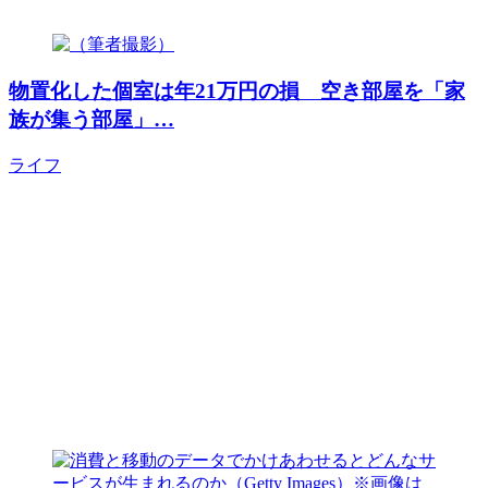
物置化した個室は年21万円の損 空き部屋を「家
族が集う部屋」…
ライフ