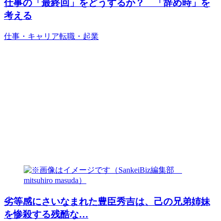
仕事の「最終回」をどうするか？ 「辞め時」を
考える
仕事・キャリア
転職・起業
劣等感にさいなまれた豊臣秀吉は、己の兄弟姉妹
を惨殺する残酷な…