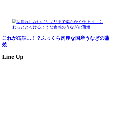
これが缶詰…！？ふっくら肉厚な国産うなぎの蒲
焼
Line Up