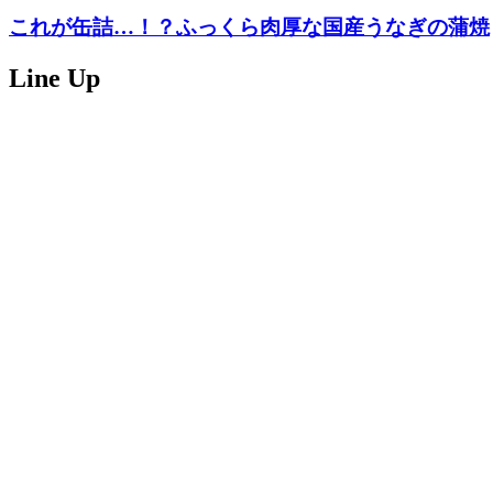
これが缶詰…！？ふっくら肉厚な国産うなぎの蒲焼
Line Up