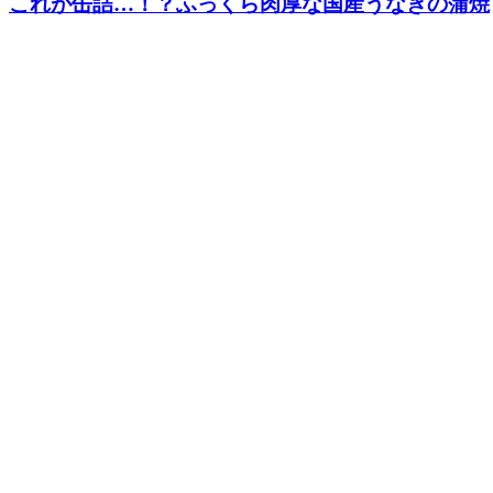
これが缶詰…！？ふっくら肉厚な国産うなぎの蒲焼