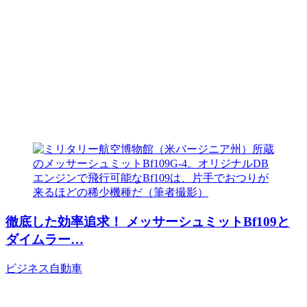
徹底した効率追求！ メッサーシュミットBf109と
ダイムラー…
ビジネス
自動車