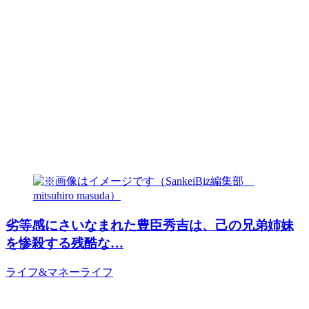
劣等感にさいなまれた豊臣秀吉は、己の兄弟姉妹
を惨殺する残酷な…
ライフ&マネー
ライフ