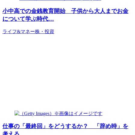
小中高での金銭教育開始 子供から大人までお金
について学ぶ時代…
ライフ&マネー
株・投資
仕事の「最終回」をどうするか？ 「辞め時」を
考える