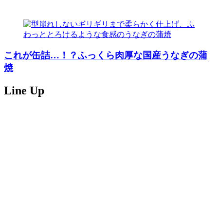
これが缶詰…！？ふっくら肉厚な国産うなぎの蒲
焼
Line Up