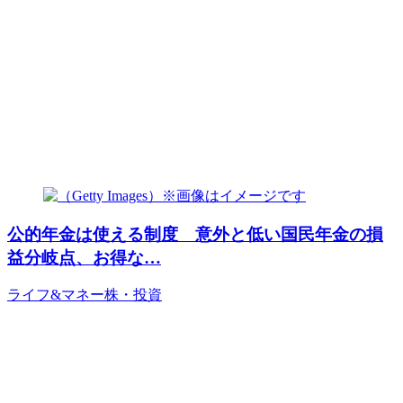
公的年金は使える制度 意外と低い国民年金の損
益分岐点、お得な…
ライフ&マネー
株・投資