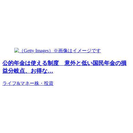
公的年金は使える制度 意外と低い国民年金の損
益分岐点、お得な…
ライフ&マネー
株・投資