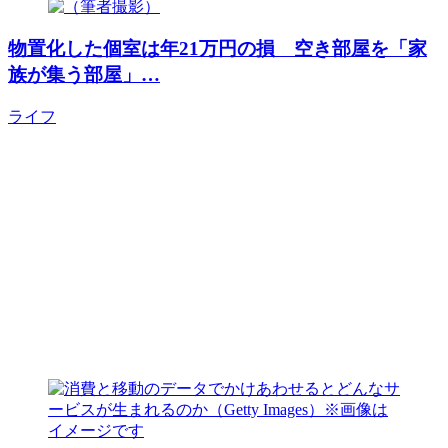
物置化した個室は年21万円の損 空き部屋を「家
族が集う部屋」…
ライフ