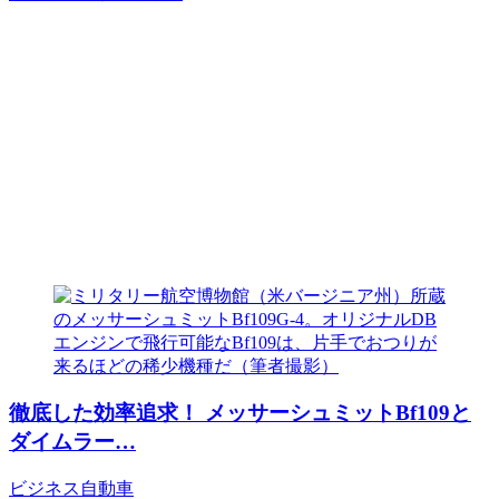
徹底した効率追求！ メッサーシュミットBf109と
ダイムラー…
ビジネス
自動車