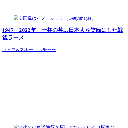
1947―2022年 一杯の丼…日本人を笑顔にした戦
後ラーメ…
ライフ&マネー
カルチャー