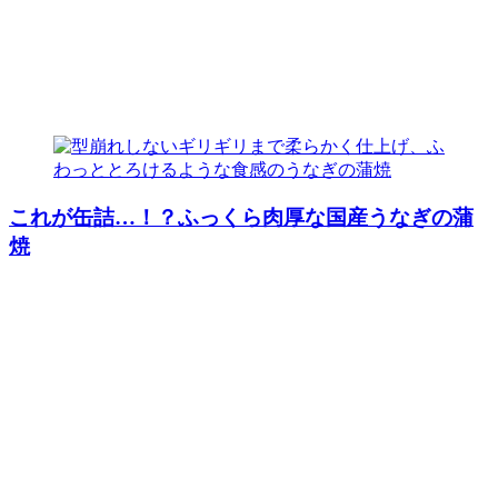
これが缶詰…！？ふっくら肉厚な国産うなぎの蒲
焼